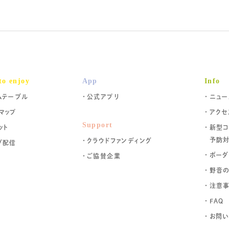
to enjoy
App
Info
ムテーブル
公式アプリ
ニュー
マップ
アクセ
Support
ット
新型コ
予防
クラウドファンディング
ブ配信
ボーダ
ご協賛企業
野音
注意
FAQ
お問