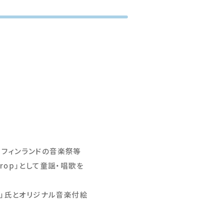
。フィンランドの音楽祭等
rop」として童謡・唱歌を
う」氏とオリジナル音楽付絵