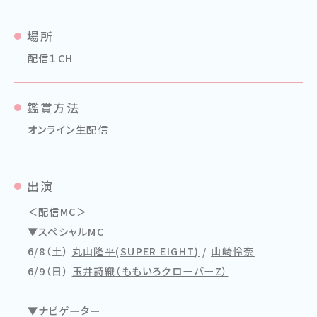
場所
配信１CH
鑑賞方法
オンライン生配信
出演
＜配信MC＞
▼スペシャルMC
6/8（土）
丸山隆平(SUPER EIGHT)
/
山崎怜奈
6/9（日）
玉井詩織（ももいろクローバーZ）
▼ナビゲーター