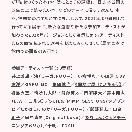
が「私をつくった本」や「僕にとっての道標」、「日比谷公園の
芝生の上で読みたい本」などのテーマに沿って選んだ 本
を、推薦文のパネルと共に展示します。2021年より継続して
行っている展示に、新たな選書や新たな参加アーティストが
加わった2026年バージョンとして展示します。アーティスト
たちの個性あふれる選書をお楽しみください。（展示の本は
館内での閲覧のみ可能）
参加アーティスト一覧（50音順）
井上芳雄
／海（リーガルリリー）／小倉博和／
小田原 ODY
友洋
／GAKU-MC／
亀田誠治
／
《聞かせ屋。けいたろう》
／
君島大空
／
奇妙礼太郎
／
斎藤有太
／
四家卯大
／鈴木健太
（D.W.ニコルズ）／
SOIL&”PIMP“SESSIONS/タブゾン
ビ
／たかはしほのか（リーガルリリー）／
武部聡志
／
田島
朗子
／田島貴男(Original Love)／
たなしん（グッドモー
ニングアメリカ）
／
十明
／TOSHI-