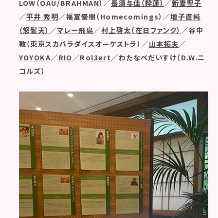
LOW（OAU/BRAHMAN）／
長須与佳（粋蓮）
／
新妻聖子
／
平井 秀明
／福富優樹（Homecomings）／
増子直純
（怒髪天）
／
マレー飛鳥
／
村上啓太（在日ファンク）
／谷中
敦（東京スカパラダイスオーケストラ）／
山本拓夫
／
YOYOKA
／
RIO
／
Rol3ert
／わたなべだいすけ（D.W.ニ
コルズ）