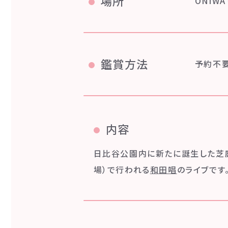
場所
ONIW
鑑賞方法
予約不
内容
日比谷公園内に新たに誕生した芝庭
場）で行われる
和田唱
のライブです