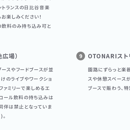
エントランスの日比谷音楽
もお楽しみください！
の飲料のみ持ち込み可と
地広場）
OTONARIス
9
Sブースやフードブースが並
園路にずらっと楽
向けのライブやワークショ
スや休憩スペース
ファミリーで楽しめるエ
ブースで賑わう、特
ルコール飲料の持ち込みは
の同伴は禁止となっていま
)。