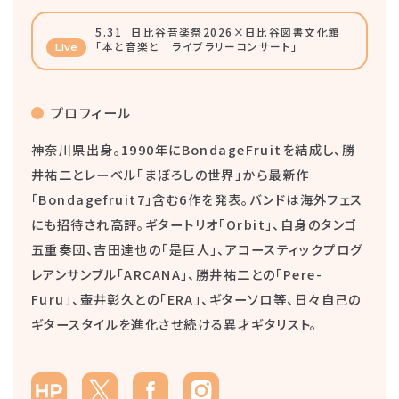
5.31
日比谷音楽祭2026×日比谷図書文化館
「本と音楽と ライブラリーコンサート」
Live
プロフィール
神奈川県出身。1990年にBondageFruitを結成し、勝
井祐二とレーベル「まぼろしの世界」から最新作
「Bondagefruit7」含む6作を発表。バンドは海外フェス
にも招待され高評。ギタートリオ「Orbit」、自身のタンゴ
五重奏団、吉田達也の「是巨人」、アコースティックプログ
レアンサンブル「ARCANA」、勝井祐二との「Pere-
Furu」、壷井彰久との「ERA」、ギターソロ等、日々自己の
ギタースタイルを進化させ続ける異才ギタリスト。