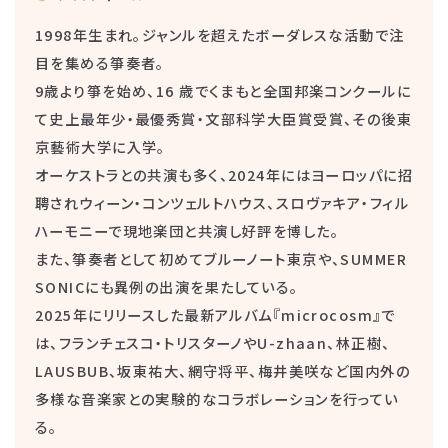
1998年生まれ。ジャンルを超えたボーダレスな活動で注
目を集める箏奏者。
9歳より箏を始め、16 歳でくまもと全国邦楽コンクールに
て史上最年少・最優秀賞・文部科学大臣賞受賞、その後東
京藝術大学に入学。
オーケストラとの共演も多く、2024年にはヨーロッパに招
聘されウィーン・コンツェルトハウス、スロヴァキア・フィル
ハーモニーで現地楽団と共演し好評を博した。
また、箏奏者として初めてブルーノート東京や、SUMMER
SONICにも異例の出演を果たしている。
2025年にリリースした最新アルバム『microcosm』で
は、フランチェスコ・トリスターノやU-zhaan、林正樹、
LAUSBUB、坂東祐大、網守将平、梅井美咲など国内外の
多様な音楽家との実験的なコラボレーションを行ってい
る。