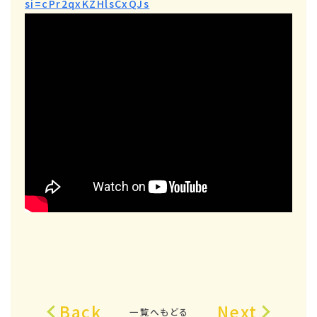
si=cPr2qxKZHlsCxQJs
Back
Next
一覧へもどる