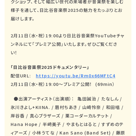
クショップ、そして幅広い世代の来場者が音楽祭を楽しむ
様子を通して、日比谷音楽祭2025の魅力をたっぷりとお
届けします。
2月11日（水・祝）19:00より日比谷音楽祭YouTubeチャ
ンネルにて「プレミア公開」いたします。ぜひご覧くださ
い！
「日比谷音楽祭2025ドキュメンタリー」
配信URL:
https://youtu.be/Rm0x66MFtC4
2月11日（水・祝）19:00～プレミア公開！ (69min）
●出演アーティスト（出演順）： 亀田誠治 / たなしん /
氷川きよし+KIINA. / 眉村ちあき / 山崎怜奈 / 和田唱 /
岸谷香 / 真心ブラザーズ / 栗コーダーカルテット /
Hana Hope / 半﨑美子 / やまもとはると / すずめのテ
ィアーズ / 小林うてな / Kan Sano (Band Set) / 藤原