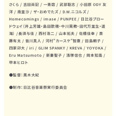
さくら / 吉田尚記 / 一青窈 / 武部聡志 / 小田原 ODY 友
洋 / 南里沙 / ザ・おめでたズ / D.W.ニコルズ /
Homecomings / imase / PUNPEE / 日比谷ブロー
ドウェイ（井上芳雄・島田歌穂・中川晃教・田代万里生・遥
海） /長須与佳 / 西村浩二 / 山本拓夫 / 佐橋佳幸 / 斎
藤有太 / 皆川真人 / 河村"カースケ"智康 / 田島朗子 /
四家卯大 / iri / GLIM SPANKY / KREVA / YOYOKA /
Eru Matsumoto / 新妻聖子 / 清塚信也 / 岡本知高 /
甲本ヒロト
●監督：黒木大紀
●制作：日比谷音楽祭実行委員会