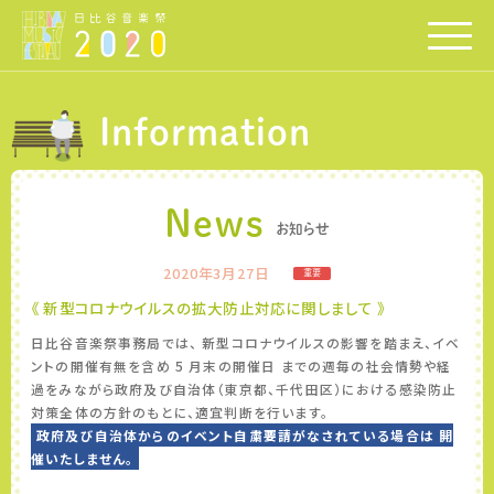
Information
News
お知らせ
2020年3月27日
重要
《 新型コロナウイルスの拡大防止対応に関しまして 》
日比谷音楽祭事務局では、 新型コロナウイルスの影響を踏まえ、イベ
ントの開催有無を含め 5 月末の開催日 までの週毎の社会情勢や経
過をみながら政府及び自治体（東京都、千代田区）における感染防止
対策全体の方針のもとに、適宜判断を行います。
政府及び自治体からのイベント自粛要請がなされている場合は 開
催いたしません。